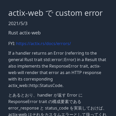
actix-web で custom error
2021/5/3
Rust
actix-web
FYI:
https://actix.rs/docs/errors/
If a handler returns an Error (referring to the
general Rust trait std::error::Error) in a Result that
also implements the ResponseError trait, actix-
web will render that error as an HTTP response
with its corresponding
actix_web::http::StatusCode.
とあるとおり、handler が返す Error に
ResponseError trait の構成要素である
error_response と status_code を実装しておけば、
actix-web はそれをカスタムエラーとして扱ってくれ