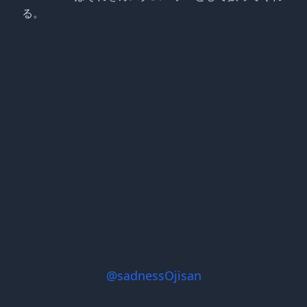
る。
@sadnessOjisan