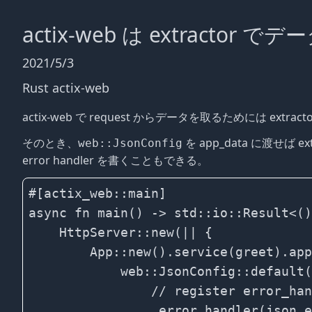
actix-web は extractor
2021/5/3
Rust
actix-web
actix-web で request からデータを取るためには extr
そのとき、
を app_data に渡せば 
web::JsonConfig
error handler を書くこともできる。
#[actix_web::main]

async fn main() -> std::io::Result<()
    HttpServer::new(|| {

        App::new().service(greet).app
            web::JsonConfig::default(
                // register error_han
                .error_handler(json_e