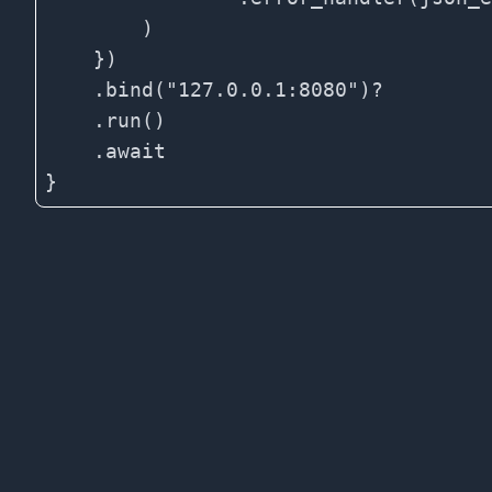
        )

    })

    .bind("127.0.0.1:8080")?

    .run()

    .await
